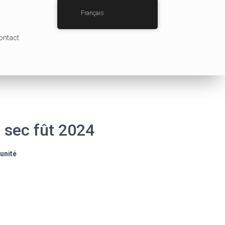
Français
ontact
 sec fût 2024
’unité