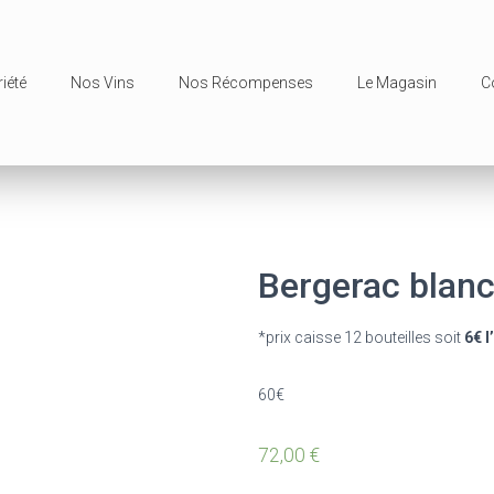
iété
Nos Vins
Nos Récompenses
Le Magasin
C
Bergerac blanc
*prix caisse 12 bouteilles soit
6€ l
60€
72,00
€