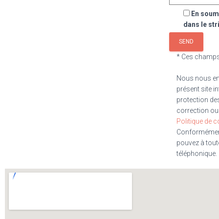
En soume
dans le st
* Ces champs 
Nous nous eng
présent site i
protection de
correction ou 
Politique de co
Conformément
pouvez à tout
téléphonique.