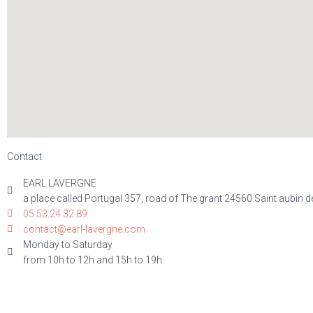
Contact
EARL LAVERGNE
a place called Portugal 357, road of The grant 24560 Saint aubin d
05.53.24.32.89
contact@earl-lavergne.com
Monday to Saturday
from 10h to 12h and 15h to 19h