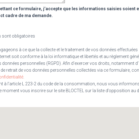
ttant ce formulaire, j’accepte que les informations saisies soient 
rict cadre de ma demande.
sont obligatoires
ageons à ce que la collecte et le traitement de vos données effectuées à
nternet soit conforme à la loi informatique et libertés et au règlement géné
s données personnelles (RGPD). Afin d’exercer vos droits, notamment d
de retrait de vos données personnelles collectées via ce formulaire, con
nfidentialité
.
 à l’article L 223-2 du code de la consommation, nous vous informon
e moment vous inscrire sur le site BLOCTEL sur la liste d’opposition a