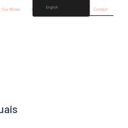
English
Our Wines
Our Awards
The Store
Contact
uais