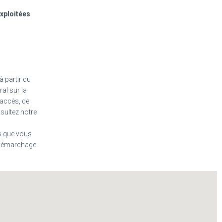
exploitées
 partir du
ral sur la
’accès, de
sultez notre
s que vous
u démarchage